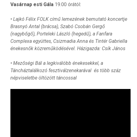
Vasárnap esti Gála
19.00 órától:
• Lajkó Félix FOLK című lemezének bemutató koncertje
Brasnyó Antal (brácsa), Szabó Csobán Gergő
(nagybőgő), Porteleki László (hegedű), a Fanfara
Complexa együttes, Csizmadia Anna és Tintér Gabriella
énekesnők közreműködésével.
Házigazda: Csík János
• Mezőségi Bál a legkiválóbb énekesekkel, a
Táncháztalálkozó fesztiválzenekarával és több száz
népviseletbe öltözött táncossal