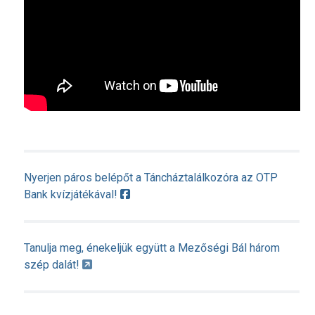
Nyerjen páros belépőt a Táncháztalálkozóra az OTP
Bank kvízjátékával!
Tanulja meg, énekeljük együtt a Mezőségi Bál három
szép dalát!