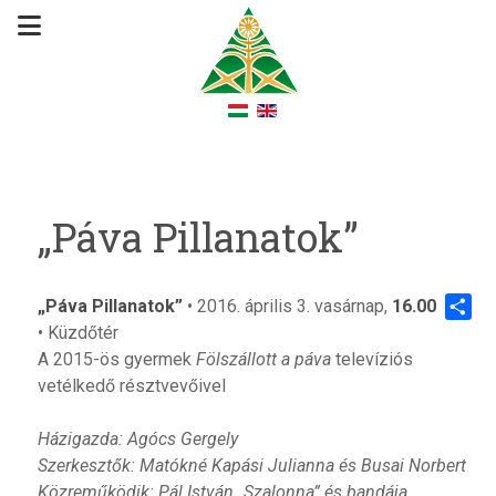
„Páva Pillanatok”
„Páva Pillanatok”
• 2016. április 3. vasárnap,
16.00
• Küzdőtér
Share
A 2015-ös gyermek
Fölszállott a páva
televíziós
vetélkedő résztvevőivel
Házigazda: Agócs Gergely
Szerkesztők: Matókné Kapási Julianna és Busai Norbert
Közreműködik: Pál István „Szalonna” és bandája