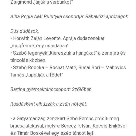
Zsigmond „járják a verbunkot”
Alba Regia AMI Pulutyka csoportja: Rábaközi apróságok
Dús dudások:
• Horváth Zalán Levente, Aprája dudazenekar
„megférnek egy csárdában”
• Szabó legények „kieresztik a hangúkat” a zenélés és
táncolás közben.
• Szabó Rebeka
–
Rochat Máté, Busai Bori – Mahovics
Tamás „tapodják a fődet”
Bartina gyermektánccsoport: Szőlőben
Ráadásként elhúzzák a zsűri nótáját:
• a Gatyamadzag zenekart Sebő Ferenc erősíti meg
brácsajátékával, melyre Berecz István, Kocsis Enikővel
és Timár Böskével egy szép táncot lejt