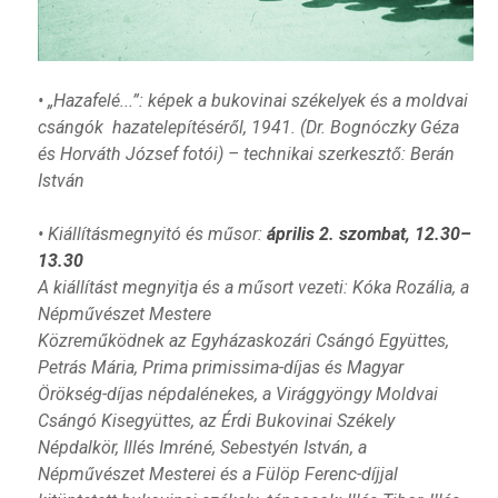
• „Hazafelé...”: képek a bukovinai székelyek és a moldvai
csángók hazatelepítéséről, 1941. (Dr. Bognóczky Géza
és Horváth József fotói) – technikai szerkesztő: Berán
István
• Kiállításmegnyitó és műsor:
április 2. szombat, 12.30–
13.30
A kiállítást megnyitja és a műsort vezeti: Kóka Rozália, a
Népművészet Mestere
Közreműködnek az Egyházaskozári Csángó Együttes,
Petrás Mária, Prima primissima-díjas és Magyar
Örökség-díjas népdalénekes, a Virággyöngy Moldvai
Csángó Kisegyüttes, az Érdi Bukovinai Székely
Népdalkör, Illés Imréné, Sebestyén István, a
Népművészet Mesterei és a Fülöp Ferenc-díjjal