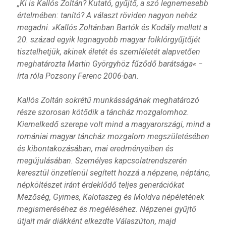
„Ki is Kallós Zoltán? Kutató, gyűjtő, a szó legnemesebb
értelmében: tanító? A választ röviden nagyon nehéz
megadni. »Kallós Zoltánban Bartók és Kodály mellett a
20. század egyik legnagyobb magyar folklórgyűjtőjét
tisztelhetjük, akinek életét és szemléletét alapvetően
meghatározta Martin Györgyhöz fűződő barátsága« −
írta róla Pozsony Ferenc 2006-ban.
Kallós Zoltán sokrétű munkásságának meghatározó
része szorosan kötődik a táncház mozgalomhoz.
Kiemelkedő szerepe volt mind a magyarországi, mind a
romániai magyar táncház mozgalom megszületésében
és kibontakozásában, mai eredményeiben és
megújulásában. Személyes kapcsolatrendszerén
keresztül önzetlenül segített hozzá a népzene, néptánc,
népköltészet iránt érdeklődő teljes generációkat
Mezőség, Gyimes, Kalotaszeg és Moldva népéletének
megismeréséhez és megéléséhez. Népzenei gyűjtő
útjait már diákként elkezdte Válaszúton, majd