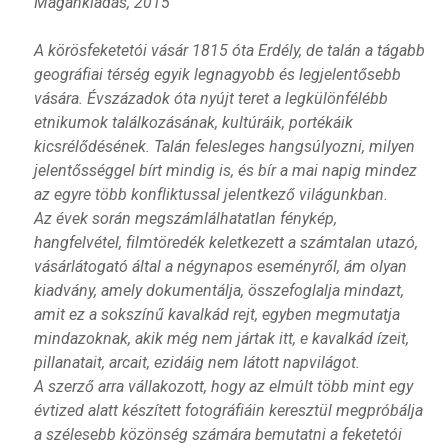
Magánkiadás, 2015
A körösfeketetói vásár 1815 óta Erdély, de talán a tágabb
geográfiai térség egyik legnagyobb és legjelentősebb
vására. Évszázadok óta nyújt teret a legkülönfélébb
etnikumok találkozásának, kultúráik, portékáik
kicsrélődésének. Talán felesleges hangsúlyozni, milyen
jelentősséggel bírt mindig is, és bír a mai napig mindez
az egyre több konfliktussal jelentkező világunkban.
Az évek során megszámlálhatatlan fénykép,
hangfelvétel, filmtöredék keletkezett a számtalan utazó,
vásárlátogató által a négynapos eseményről, ám olyan
kiadvány, amely dokumentálja, összefoglalja mindazt,
amit ez a sokszínű kavalkád rejt, egyben megmutatja
mindazoknak, akik még nem jártak itt, e kavalkád ízeit,
pillanatait, arcait, ezidáig nem látott napvilágot.
A szerző arra vállakozott, hogy az elmúlt több mint egy
évtized alatt készített fotográfiáin keresztül megpróbálja
a szélesebb közönség számára bemutatni a feketetói