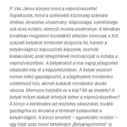
P. Vas János könyve mind a népművészettel
foglalkozók, mind a szélesebb közönség számára
értékes, élvezetes olvasmány. Alapossága, sokrétűsége
sok éves kutatói, elemzői munka eredménye. A témában
korábban megjelent munkáktól eltérően nemcsak a XIX.
századi betyárok történetét dolgozza fel, hanem a
betyárvilághoz kapcsolódó képzetek, eszmék
kialakulását, ezek létrejöttének motivációját is kutatja a
népművészetben. A betyárokról a mai napig jellegzetes
idealizáló kép él a képzeletünkben. A betyár eszerint
nemes lelkű igazságosztó, a szegényeket mindenkor
védelmező hős, akinek bukását mindenkor árulás
okozza. Mennyire helytálló ez a kép? Mi az eredete? A
betyár milyen alakját érhetjük tetten a népművészetben?
A könyv e kérdésekre ad részletes válaszokat, tovább
gazdagítva és árnyalva a történeti tudásunkat a
betyárvilágról. A könyv emellett – egyedülálló módon –
egy több száz nevet tartalmazó „Betyárlajstromot” is