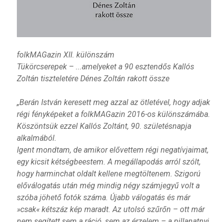
folkMAGazin XII. különszám
Tükörcserepek – ...amelyeket a 90 esztendős Kallós
Zoltán tiszteletére Dénes Zoltán rakott össze
„Berán István keresett meg azzal az ötletével, hogy adjak
régi fényképeket a folkMAGazin 2016-os különszámába.
Köszöntsük ezzel Kallós Zoltánt, 90. születésnapja
alkalmából.
Igent mondtam, de amikor elővettem régi negatívjaimat,
egy kicsit kétségbeestem. A megállapodás arról szólt,
hogy harminchat oldalt kellene megtöltenem. Szigorú
előválogatás után még mindig négy számjegyű volt a
szóba jöhető fotók száma. Újabb válogatás és már
»csak« kétszáz kép maradt. Az utolsó szűrőn – ott már
nem segített sem a ráció, sem az érzelem – a pillanatnyi