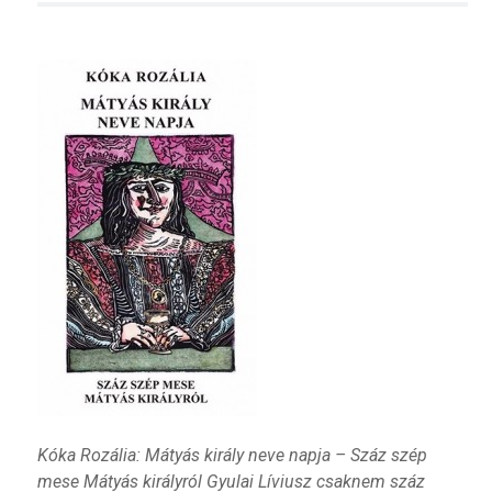
Kóka Rozália: Mátyás király neve napja – Száz szép
mese Mátyás királyról Gyulai Líviusz csaknem száz