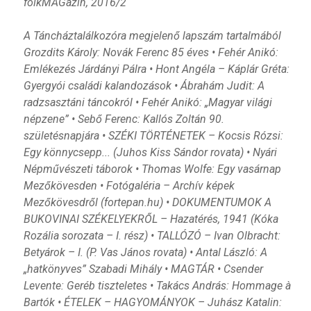
folkMAGazin, 2016/2
A Táncháztalálkozóra megjelenő lapszám tartalmából
Grozdits Károly: Novák Ferenc 85 éves • Fehér Anikó:
Emlékezés Járdányi Pálra • Hont Angéla – Káplár Gréta:
Gyergyói családi kalandozások • Ábrahám Judit: A
radzsasztáni táncokról • Fehér Anikó: „Magyar világi
népzene” • Sebő Ferenc: Kallós Zoltán 90.
születésnapjára • SZÉKI TÖRTÉNETEK – Kocsis Rózsi:
Egy könnycsepp... (Juhos Kiss Sándor rovata) • Nyári
Népművészeti táborok • Thomas Wolfe: Egy vasárnap
Mezőkövesden • Fotógaléria – Archív képek
Mezőkövesdről (fortepan.hu) • DOKUMENTUMOK A
BUKOVINAI SZÉKELYEKRŐL – Hazatérés, 1941 (Kóka
Rozália sorozata – I. rész) • TALLÓZÓ – Ivan Olbracht:
Betyárok – I. (P. Vas János rovata) • Antal László: A
„hatkönyves” Szabadi Mihály • MAGTÁR • Csender
Levente: Geréb tiszteletes • Takács András: Hommage à
Bartók • ÉTELEK – HAGYOMÁNYOK – Juhász Katalin: