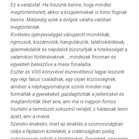
Ez a varázslat. Ha hiszünk benne, hogy mindez
megtörténhetett, akkor a kisgyermekek is hinni fognak
benne. Márpedig ezek a dolgok valaha valóban
megtörténtek.
Kivételes igényességgel válogatott mondókák,
rigmusok, kiszámolók, hangutánzók, találóskérdések,
gyermekdalok és népdalok bizonyítják a hitelességét a
valamikori történéseknek....mindezek finoman és
egyedien beleszőve a mese fonalaiba.
Eszter és Villő könyvével észrevétlenül tagjai leszünk
egy régi falusi családnak, egy olyan közösségnek,
amiben a néphagyományok szinte minden nap
formálták a gyerekeket, gazdagították a jellemüket és
megtanították őket arra, ami ma is nagyon fontos:
tisztelni a természet sokszínű rendjét, s hálásnak lenni
azért, ami a miénk.
Szeretni énekelni, mert az éneklés a szomorúságban
oldja a fájdalom kötelékét, a vidámságban pedig
sokszorosan erősíti a lélektereket. Összetart, egyszerre