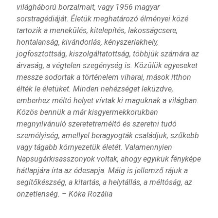
világháború borzalmait, vagy 1956 magyar
sorstragédiáját. Életük meghatározó élményei közé
tartozik a menekülés, kitelepítés, lakosságcsere,
hontalanság, kivándorlás, kényszerlakhely,
jogfosztottság, kiszolgáltatottság, többjük számára az
árvaság, a végtelen szegénység is. Közülük egyeseket
messze sodortak a történelem viharai, mások itthon
élték le életüket. Minden nehézséget leküzdve,
emberhez méltó helyet vívtak ki maguknak a világban.
Közös bennük a már kisgyermekkorukban
megnyilvánuló szeretetreméltó és szeretni tudó
személyiség, amellyel beragyogták családjuk, szűkebb
vagy tágabb környezetük életét. Valamennyien
Napsugárkisasszonyok voltak, ahogy egyikük fényképe
hátlapjára írta az édesapja. Máig is jellemző rájuk a
segítőkészség, a kitartás, a helytállás, a méltóság, az
önzetlenség. – Kóka Rozália