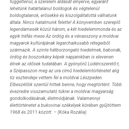
függetlenül, a szerelem áldását elnyerve, egyaránt
lehetünk határtalanul boldogok és végtelenül
boldogtalanok, erősekké és kiszolgáltatottá válhatunk
általa. Nincs hatalmunk felette! A könyvemben szereplő
legendamesék közül három, a két hiedelemmonda és az
egyik tréfás mese Az ördög és a vénasszony a moldvai
magyarok kultúrájának legarchaikusabb rétegeiből
származik. A szinte hátborzongató hiedelmek, babonák,
ördög és boszorkány képek napjainkban is elevenen
élnek az idősek tudatában. A gyönyörű Lüdércszerető-t,
a Szépasszon meg az ura című hiedelemtörténetet alig
tíz esztendeje vettem fel a moldvai Lészpeden.
Elbeszélőik szentül hittek benne, hogy megtörtént. Több
évezredre visszamutató tükrei a moldvai magyarság
gondolkodásának, életmódjának. Valamennyi
élettörténetet a bukovinai székelyek körében gyűjtöttem
1968 és 2011 között. – (Kóka Rozália)