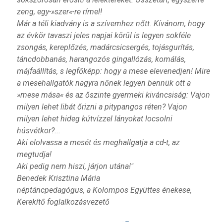
zeng, egy-»szer«-re rímel!
Már a téli kiadvány is a szívemhez nőtt. Kívánom, hogy
az évkör tavaszi jeles napjai körül is legyen sokféle
zsongás, kereplőzés, madárcsicsergés, tojásgurítás,
táncdobbanás, harangozós gingallózás, komálás,
májfaállítás, s legfőképp: hogy a mese elevenedjen! Mire
a mesehallgatók nagyra nőnek legyen bennük ott a
»mese mása« és az őszinte gyermeki kiváncsiság: Vajon
milyen lehet libát őrizni a pitypangos réten? Vajon
milyen lehet hideg kútvízzel lányokat locsolni
húsvétkor?...
Aki elolvassa a mesét és meghallgatja a cd-t, az
megtudja!
Aki pedig nem hiszi, járjon utána!"
Benedek Krisztina Mária
néptáncpedagógus, a Kolompos Együttes énekese,
Kerekítő foglalkozásvezető