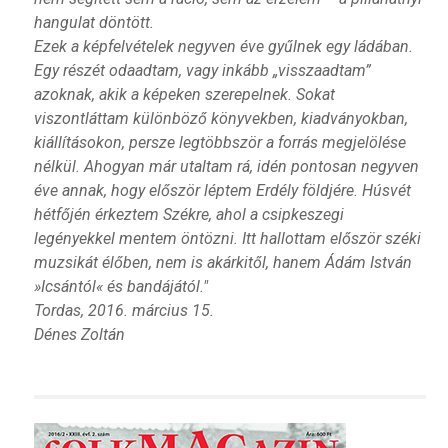
hangulat döntött.
Ezek a képfelvételek negyven éve gyűlnek egy ládában.
Egy részét odaadtam, vagy inkább „visszaadtam”
azoknak, akik a képeken szerepelnek. Sokat
viszontláttam különböző könyvekben, kiadványokban,
kiállításokon, persze legtöbbször a forrás megjelölése
nélkül. Ahogyan már utaltam rá, idén pontosan negyven
éve annak, hogy először léptem Erdély földjére. Húsvét
hétfőjén érkeztem Székre, ahol a csipkeszegi
legényekkel mentem öntözni. Itt hallottam először széki
muzsikát élőben, nem is akárkitől, hanem Ádám István
»Icsántól« és bandájától."
Tordas, 2016. március 15.
Dénes Zoltán