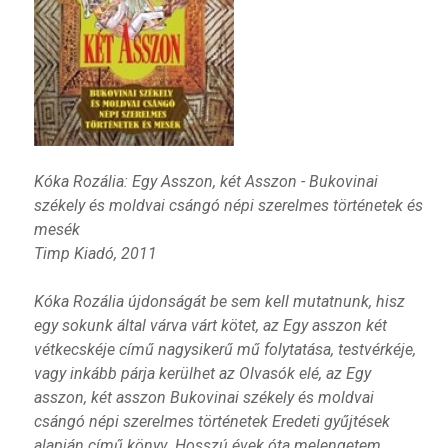
Kóka Rozália: Egy Asszon, két Asszon - Bukovinai
székely és moldvai csángó népi szerelmes történetek és
mesék
Timp Kiadó, 2011
Kóka Rozália újdonságát be sem kell mutatnunk, hisz
egy sokunk által várva várt kötet, az Egy asszon két
vétkecskéje című nagysikerű mű folytatása, testvérkéje,
vagy inkább párja kerülhet az Olvasók elé, az Egy
asszon, két asszon Bukovinai székely és moldvai
csángó népi szerelmes történetek Eredeti gyűjtések
alapján című könyv. Hosszú évek óta melengetem