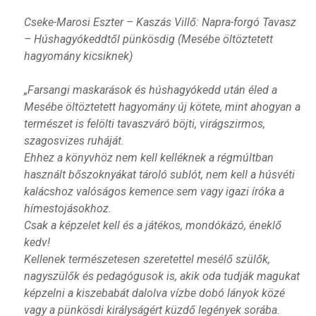
Cseke-Marosi Eszter – Kaszás Villő: Napra-forgó Tavasz
– Húshagyókeddtől pünkösdig (Mesébe öltöztetett
hagyomány kicsiknek)
„Farsangi maskarások és húshagyókedd után éled a
Mesébe öltöztetett hagyomány új kötete, mint ahogyan a
természet is felölti tavaszváró böjti, virágszirmos,
szagosvizes ruháját.
Ehhez a könyvhöz nem kell kelléknek a régmúltban
használt bőszoknyákat tároló sublót, nem kell a húsvéti
kalácshoz valóságos kemence sem vagy igazi íróka a
hímestojásokhoz.
Csak a képzelet kell és a játékos, mondókázó, éneklő
kedv!
Kellenek természetesen szeretettel mesélő szülők,
nagyszülők és pedagógusok is, akik oda tudják magukat
képzelni a kiszebabát dalolva vízbe dobó lányok közé
vagy a pünkösdi királyságért küzdő legények sorába.