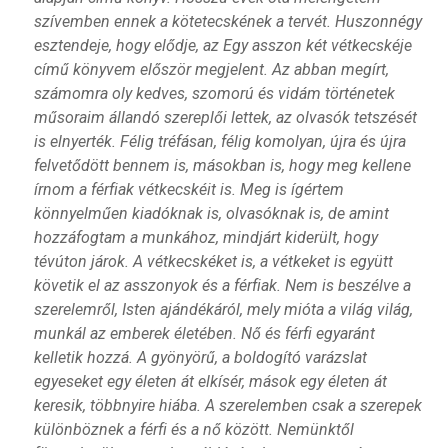
szívemben ennek a kötetecskének a tervét. Huszonnégy
esztendeje, hogy elődje, az Egy asszon két vétkecskéje
című könyvem először megjelent. Az abban megírt,
számomra oly kedves, szomorú és vidám történetek
műsoraim állandó szereplői lettek, az olvasók tetszését
is elnyerték. Félig tréfásan, félig komolyan, újra és újra
felvetődött bennem is, másokban is, hogy meg kellene
írnom a férfiak vétkecskéit is. Meg is ígértem
könnyelműen kiadóknak is, olvasóknak is, de amint
hozzáfogtam a munkához, mindjárt kiderült, hogy
tévúton járok. A vétkecskéket is, a vétkeket is együtt
követik el az asszonyok és a férfiak. Nem is beszélve a
szerelemről, Isten ajándékáról, mely mióta a világ világ,
munkál az emberek életében. Nő és férfi egyaránt
kelletik hozzá. A gyönyörű, a boldogító varázslat
egyeseket egy életen át elkísér, mások egy életen át
keresik, többnyire hiába. A szerelemben csak a szerepek
különböznek a férfi és a nő között. Nemünktől